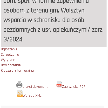
pom. społ. w formie zapewnienia
osobom z terenu gm. Wolsztyn
wsparcia w schronisku dla osób
bezdomnych z usł. opiekuńczymi/ zarz.
3/2024
Ogłoszenie
Zarządzenie
Wytyczne
Oświadczenie
Klauzula informacyjna
drukuj dokument
Zapisz jako PDF
Werscja XML